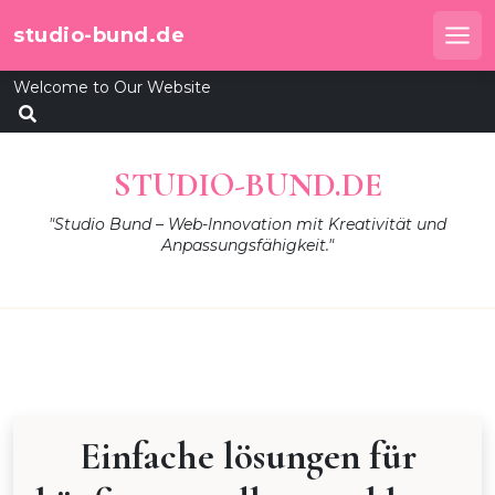
Skip
studio-bund.de
to
Me
content
Welcome to Our Website
STUDIO-BUND.DE
"Studio Bund – Web-Innovation mit Kreativität und
Anpassungsfähigkeit."
Einfache lösungen für