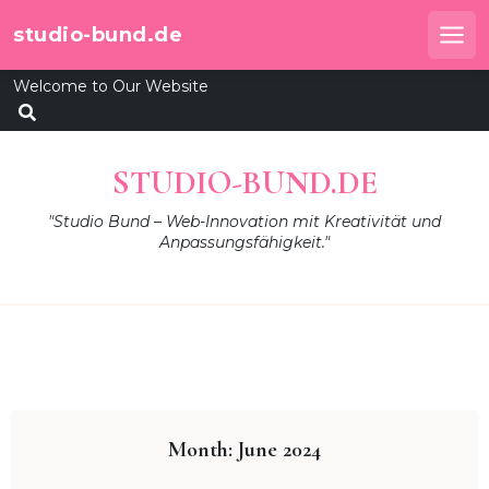
Skip
studio-bund.de
to
Me
content
Welcome to Our Website
STUDIO-BUND.DE
"Studio Bund – Web-Innovation mit Kreativität und
Anpassungsfähigkeit."
Month:
June 2024